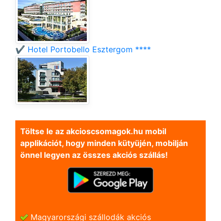
✔️ Hotel Portobello Esztergom ****
Töltse le az akcioscsomagok.hu mobil
applikációt, hogy minden kütyüjén, mobilján
önnel legyen az összes akciós szállás!
Magyarországi szállodák akciós