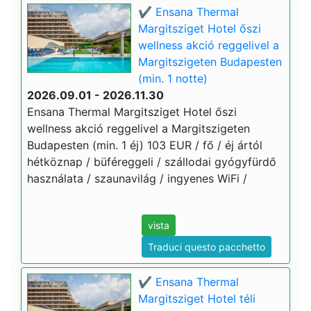
✔️ Ensana Thermal
Margitsziget Hotel őszi
wellness akció reggelivel a
Margitszigeten Budapesten
(min. 1 notte)
2026.09.01 - 2026.11.30
Ensana Thermal Margitsziget Hotel őszi
wellness akció reggelivel a Margitszigeten
Budapesten (min. 1 éj) 103 EUR / fő / éj ártól
hétköznap / büféreggeli / szállodai gyógyfürdő
használata / szaunavilág / ingyenes WiFi /
vista
Traduci questo pacchetto
✔️ Ensana Thermal
Margitsziget Hotel téli