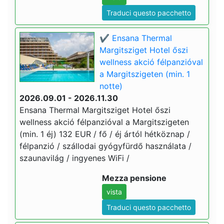
Traduci questo pacchetto
✔️ Ensana Thermal
Margitsziget Hotel őszi
wellness akció félpanzióval
a Margitszigeten (min. 1
notte)
2026.09.01 - 2026.11.30
Ensana Thermal Margitsziget Hotel őszi
wellness akció félpanzióval a Margitszigeten
(min. 1 éj) 132 EUR / fő / éj ártól hétköznap /
félpanzió / szállodai gyógyfürdő használata /
szaunavilág / ingyenes WiFi /
Mezza pensione
vista
Traduci questo pacchetto