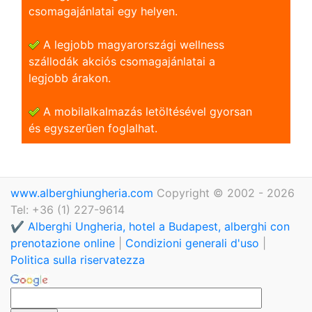
csomagajánlatai egy helyen.
A legjobb magyarországi wellness
szállodák akciós csomagajánlatai a
legjobb árakon.
A mobilalkalmazás letöltésével gyorsan
és egyszerũen foglalhat.
www.alberghiungheria.com
Copyright © 2002 - 2026
Tel: +36 (1) 227-9614
✔️ Alberghi Ungheria, hotel a Budapest, alberghi con
prenotazione online
|
Condizioni generali d'uso
|
Politica sulla riservatezza