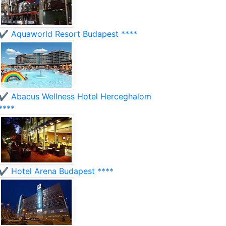
✔️ Aquaworld Resort Budapest ****
✔️ Abacus Wellness Hotel Herceghalom
****
✔️ Hotel Arena Budapest ****