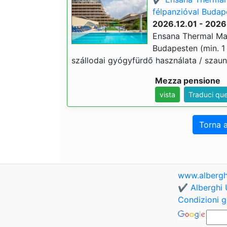
félpanzióval Budape
2026.12.01 - 2026
Ensana Thermal Marg
Budapesten (min. 1 
szállodai gyógyfürdő használata / szauna
Mezza pensione
vista
Traduci qu
Torna a
www.albergh
✔️ Alberghi 
Condizioni g