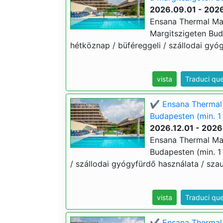
2026.09.01 - 2026
Ensana Thermal Marg
Margitszigeten Buda
hétköznap / büféreggeli / szállodai gyóg
vista
Traduci qu
✔️ Ensana Thermal M
Budapesten (min. 1
2026.12.01 - 2026
Ensana Thermal Marg
Budapesten (min. 1 
/ szállodai gyógyfürdő használata / szau
vista
Traduci qu
✔️ Ensana Thermal 