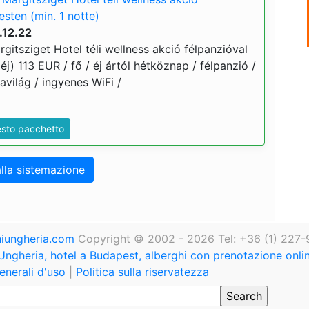
sten (min. 1 notte)
.12.22
itsziget Hotel téli wellness akció félpanzióval
éj) 113 EUR / fő / éj ártól hétköznap / félpanzió /
világ / ingyenes WiFi /
esto pacchetto
lla sistemazione
iungheria.com
Copyright © 2002 - 2026 Tel: +36 (1) 227-
Ungheria, hotel a Budapest, alberghi con prenotazione onl
enerali d'uso
|
Politica sulla riservatezza