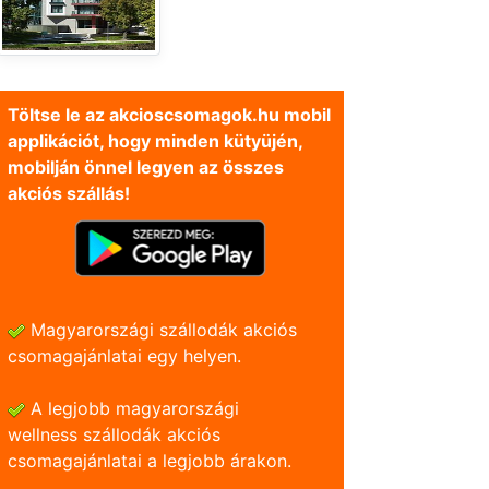
Töltse le az akcioscsomagok.hu mobil
applikációt, hogy minden kütyüjén,
mobilján önnel legyen az összes
akciós szállás!
Magyarországi szállodák akciós
csomagajánlatai egy helyen.
A legjobb magyarországi
wellness szállodák akciós
csomagajánlatai a legjobb árakon.