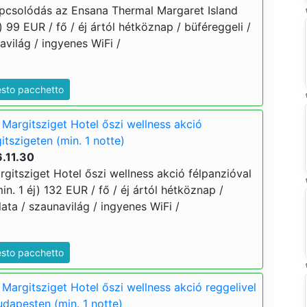
apcsolódás az Ensana Thermal Margaret Island
) 99 EUR / fő / éj ártól hétköznap / büféreggeli /
világ / ingyenes WiFi /
esto pacchetto
Margitsziget Hotel őszi wellness akció
itszigeten (min. 1 notte)
.11.30
gitsziget Hotel őszi wellness akció félpanzióval
in. 1 éj) 132 EUR / fő / éj ártól hétköznap /
ata / szaunavilág / ingyenes WiFi /
esto pacchetto
Margitsziget Hotel őszi wellness akció reggelivel
udapesten (min. 1 notte)