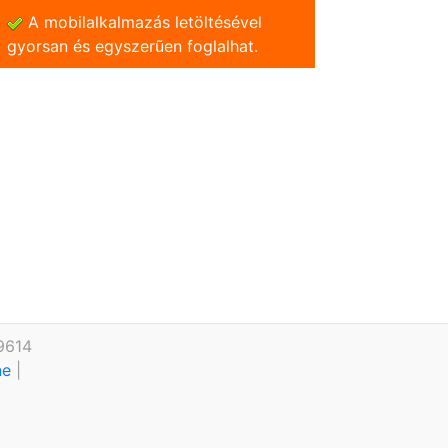
A mobilalkalmazás letöltésével
gyorsan és egyszerũen foglalhat.
9614
ine
|