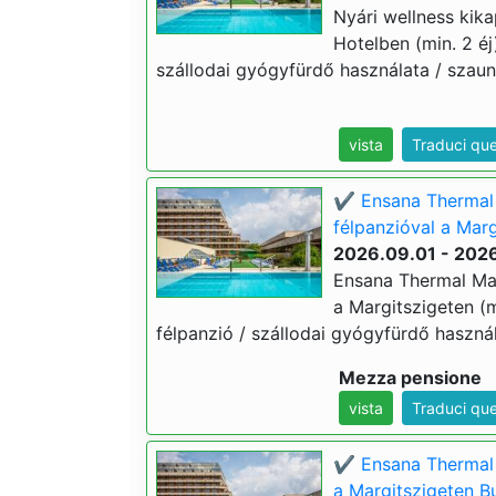
Nyári wellness kik
Hotelben (min. 2 éj
szállodai gyógyfürdő használata / szauna
vista
Traduci qu
✔️ Ensana Thermal 
félpanzióval a Marg
2026.09.01 - 2026
Ensana Thermal Mar
a Margitszigeten (m
félpanzió / szállodai gyógyfürdő használ
Mezza pensione
vista
Traduci qu
✔️ Ensana Thermal 
a Margitszigeten B