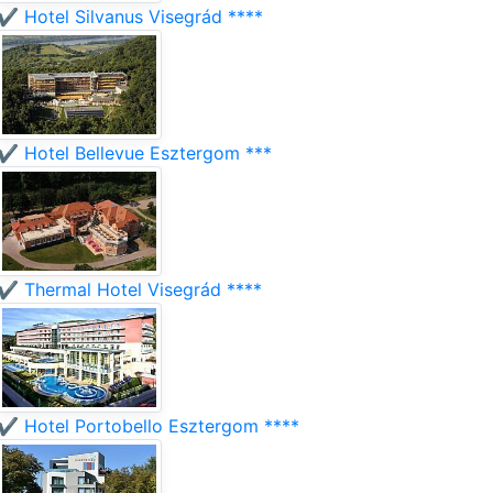
✔️ Hotel Silvanus Visegrád ****
✔️ Hotel Bellevue Esztergom ***
✔️ Thermal Hotel Visegrád ****
✔️ Hotel Portobello Esztergom ****