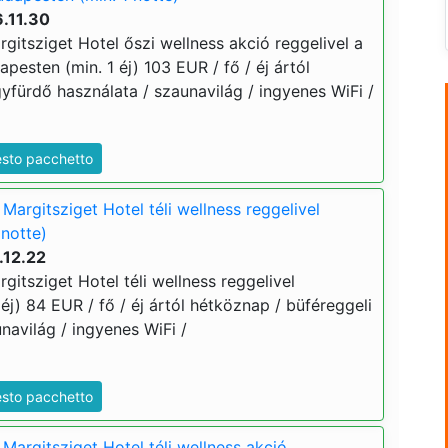
.11.30
itsziget Hotel őszi wellness akció reggelivel a
pesten (min. 1 éj) 103 EUR / fő / éj ártól
yfürdő használata / szaunavilág / ingyenes WiFi /
esto pacchetto
argitsziget Hotel téli wellness reggelivel
 notte)
.12.22
itsziget Hotel téli wellness reggelivel
éj) 84 EUR / fő / éj ártól hétköznap / büféreggeli
navilág / ingyenes WiFi /
esto pacchetto
Margitsziget Hotel téli wellness akció