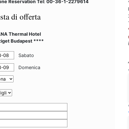
one Reservation Tel: 00-36-1-2279614
sta di offerta
NA Thermal Hotel
ziget Budapest ****
Sabato
Domenica