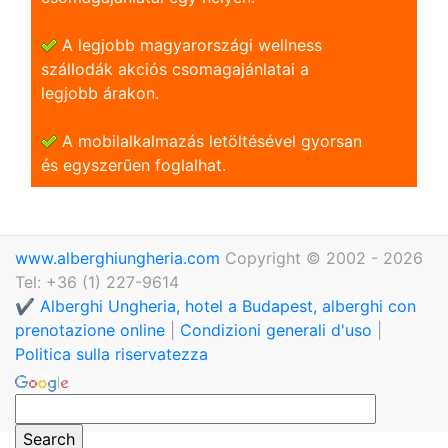
A legjobb magyarországi wellness
szállodák akciós csomagajánlatai a
legjobb árakon.
A mobilalkalmazás letöltésével gyorsan
és egyszerũen foglalhat.
www.alberghiungheria.com
Copyright © 2002 - 2026
Tel: +36 (1) 227-9614
✔️ Alberghi Ungheria, hotel a Budapest, alberghi con
prenotazione online
|
Condizioni generali d'uso
|
Politica sulla riservatezza