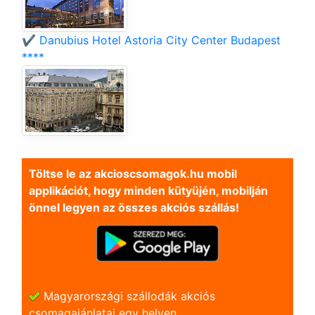
✔️ Danubius Hotel Astoria City Center Budapest
****
Töltse le az akcioscsomagok.hu mobil
applikációt, hogy minden kütyüjén, mobilján
önnel legyen az összes akciós szállás!
Magyarországi szállodák akciós
csomagajánlatai egy helyen.