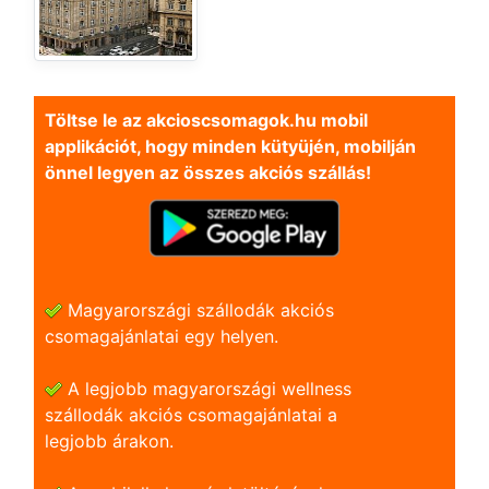
Töltse le az akcioscsomagok.hu mobil
applikációt, hogy minden kütyüjén, mobilján
önnel legyen az összes akciós szállás!
Magyarországi szállodák akciós
csomagajánlatai egy helyen.
A legjobb magyarországi wellness
szállodák akciós csomagajánlatai a
legjobb árakon.