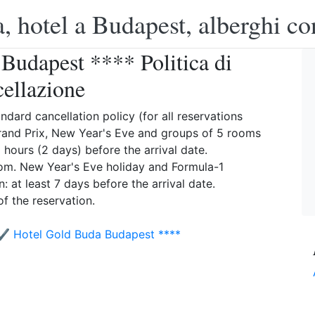
, hotel a Budapest, alberghi co
Budapest **** Politica di
cellazione
ard cancellation policy (for all reservations
rand Prix, New Year's Eve and groups of 5 rooms
 hours (2 days) before the arrival date.
room. New Year's Eve holiday and Formula-1
 at least 7 days before the arrival date.
of the reservation.
✔️ Hotel Gold Buda Budapest ****