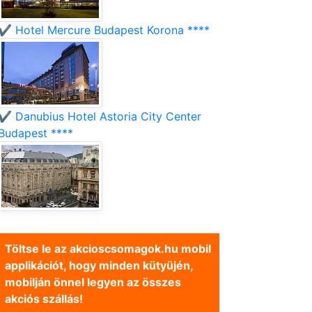
✔️ Hotel Mercure Budapest Korona ****
✔️ Danubius Hotel Astoria City Center
Budapest ****
Töltse le az akcioscsomagok.hu mobil
applikációt, hogy minden kütyüjén,
mobilján önnel legyen az összes
akciós szállás!