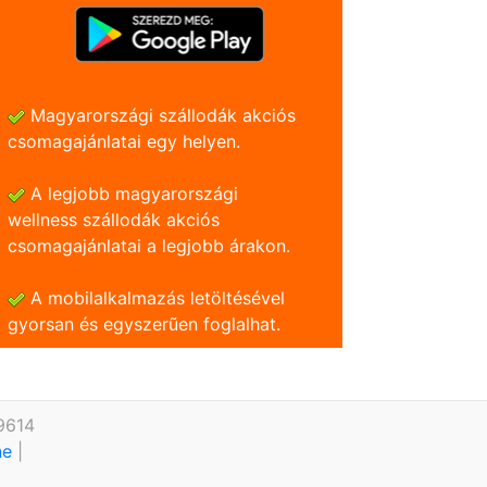
Magyarországi szállodák akciós
csomagajánlatai egy helyen.
A legjobb magyarországi
wellness szállodák akciós
csomagajánlatai a legjobb árakon.
A mobilalkalmazás letöltésével
gyorsan és egyszerũen foglalhat.
9614
ine
|