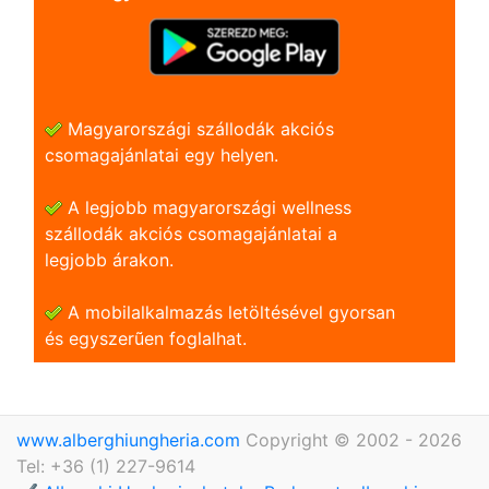
Magyarországi szállodák akciós
csomagajánlatai egy helyen.
A legjobb magyarországi wellness
szállodák akciós csomagajánlatai a
legjobb árakon.
A mobilalkalmazás letöltésével gyorsan
és egyszerũen foglalhat.
www.alberghiungheria.com
Copyright © 2002 - 2026
Tel: +36 (1) 227-9614