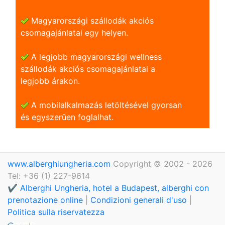
Magyarországi szállodák akciós
csomagajánlatai egy helyen.
A legjobb magyarországi wellness
szállodák akciós csomagajánlatai a
legjobb árakon.
A mobilalkalmazás letöltésével gyorsan
és egyszerũen foglalhat.
www.alberghiungheria.com
Copyright © 2002 - 2026
Tel: +36 (1) 227-9614
✔️ Alberghi Ungheria, hotel a Budapest, alberghi con
prenotazione online
|
Condizioni generali d'uso
|
Politica sulla riservatezza