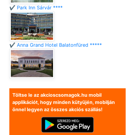
✔️ Park Inn Sárvár ****
✔️ Anna Grand Hotel Balatonfüred *****
Töltse le az akcioscsomagok.hu mobil
applikációt, hogy minden kütyüjén, mobilján
önnel legyen az összes akciós szállás!