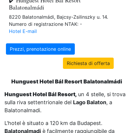
✔️ Hunguest Hotel Bál Resort
Balatonalmádi
8220 Balatonalmádi, Bajcsy-Zsilinszky u. 14.
Numero di registrazione NTAK: -
Hotel E-mail
Prezzi, prenotazione online
Richiesta di offerta
Hunguest Hotel Bál Resort Balatonalmádi
Hunguest Hotel Bál Resort
,
un 4 stelle, si trova
sulla riva settentrionale del
Lago Balaton
, a
Balatonalmadi.
L'hotel è situato a 120 km da Budapest.
Balatonalmadi
è facilmente raggiungibile da