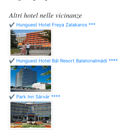
Altri hotel nelle vicinanze
✔️ Hunguest Hotel Freya Zalakaros ***
✔️ Hunguest Hotel Bál Resort Balatonalmádi ****
✔️ Park Inn Sárvár ****