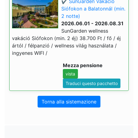
✔️ SunGarden Vakáció
Siófokon a Balatonnál (min.
2 notte)
2026.06.01 - 2026.08.31
SunGarden wellness
vakáció Siófokon (min. 2 éj) 38.700 Ft / fő / éj
ártól / félpanzió / wellness világ használata /
ingyenes WIFI /
Mezza pensione
vista
Traduci questo pacchetto
Torna alla sistemazione