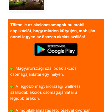
Töltse le az akcioscsomagok.hu mobil
applikációt, hogy minden kütyüjén, mobilján
önnel legyen az összes akciós szállás!
Magyarországi szállodák akciós
csomagajánlatai egy helyen.
A legjobb magyarországi wellness
szállodák akciós csomagajánlatai a
legjobb árakon.
A mobilalkalmazás letöltésével gyorsan