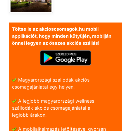
Töltse le az akcioscsomagok.hu mobil
applikációt, hogy minden kütyüjén, mobilján
önnel legyen az összes akciós szállás!
Magyarországi szállodák akciós
csomagajánlatai egy helyen.
A legjobb magyarországi wellness
szállodák akciós csomagajánlatai a
legjobb árakon.
A mobilalkalmazás letöltésével gyorsan