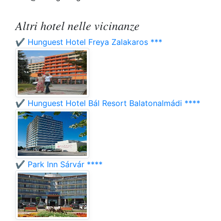
Altri hotel nelle vicinanze
✔️ Hunguest Hotel Freya Zalakaros ***
✔️ Hunguest Hotel Bál Resort Balatonalmádi ****
✔️ Park Inn Sárvár ****