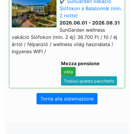
✔️ SunGarden Vakáció
Siófokon a Balatonnál (min.
2 notte)
2026.06.01 - 2026.08.31
SunGarden wellness
vakáció Siófokon (min. 2 éj) 38.700 Ft / fő / éj
ártól / félpanzió / wellness világ használata /
ingyenes WIFI /
Mezza pensione
vista
Traduci questo pacchetto
Torna alla sistemazione